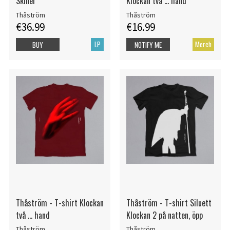
Skiner
Klockan två ... hand
Thåström
Thåström
€36.99
€16.99
LP
Merch
BUY
NOTIFY ME
Thåström - T-shirt Klockan
Thåström - T-shirt Siluett
två ... hand
Klockan 2 på natten, öpp
Thåström
Thåström