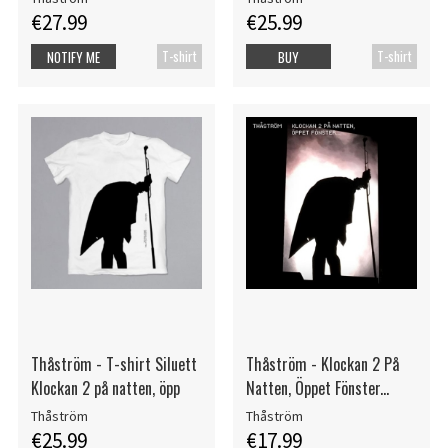
€27.99
€25.99
T-shirt
T-shirt
NOTIFY ME
BUY
Thåström - T-shirt Siluett
Thåström - Klockan 2 På
Klockan 2 på natten, öpp
Natten, Öppet Fönster...
Thåström
Thåström
€25.99
€17.99