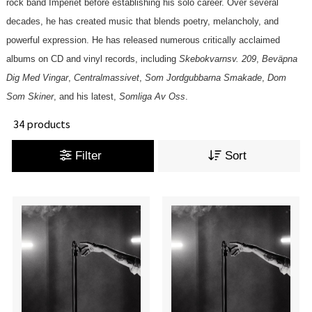
rock band Imperiet before establishing his solo career. Over several
decades, he has created music that blends poetry, melancholy, and
powerful expression. He has released numerous critically acclaimed
albums on CD and vinyl records, including
Skebokvarnsv. 209
,
Beväpna
Dig Med Vingar
,
Centralmassivet
,
Som Jordgubbarna Smakade
,
Dom
Som Skiner
, and his latest,
Somliga Av Oss
.
34 products
Filter
Sort