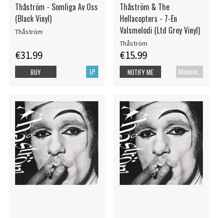
Thåström - Somliga Av Oss
Thåström & The
(Black Vinyl)
Hellacopters - 7-En
Valsmelodi (Ltd Grey Vinyl)
Thåström
Thåström
€31.99
€15.99
LP
Maxisingle
BUY
NOTIFY ME