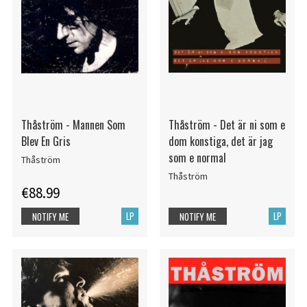
Thåström - Mannen Som
Thåström - Det är ni som e
Blev En Gris
dom konstiga, det är jag
som e normal
Thåström
Thåström
€88.99
LP
LP
NOTIFY ME
NOTIFY ME