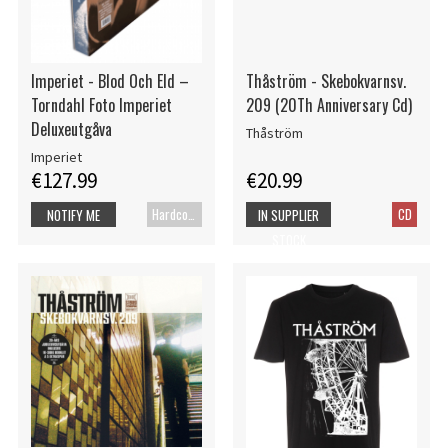
Imperiet - Blod Och Eld –
Thåström - Skebokvarnsv.
Torndahl Foto Imperiet
209 (20Th Anniversary Cd)
Deluxeutgåva
Thåström
Imperiet
€127.99
€20.99
Hardcover book
CD
NOTIFY ME
IN SUPPLIER
STOCK