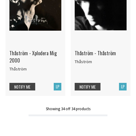
Thåström - Xplodera Mig
Thåström - Thåström
2000
Thåström
Thåström
LP
LP
NOTIFY ME
NOTIFY ME
Showing
34
off
34
products