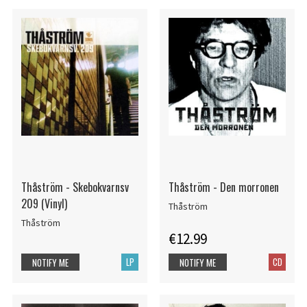
Thåström - Skebokvarnsv
Thåström - Den morronen
209 (Vinyl)
Thåström
Thåström
€12.99
LP
CD
NOTIFY ME
NOTIFY ME