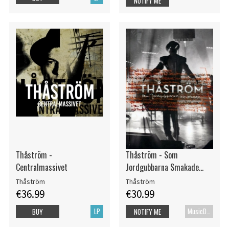
NOTIFY ME
Thåström -
Thåström - Som
Centralmassivet
Jordgubbarna Smakade...
Thåström
Thåström
€36.99
€30.99
LP
MusicDVD
BUY
NOTIFY ME