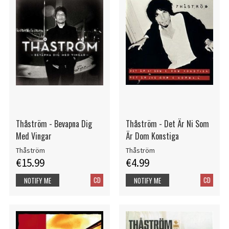
Thåström - Bevapna Dig
Thåström - Det Är Ni Som
Med Vingar
Är Dom Konstiga
Thåström
Thåström
€15.99
€4.99
CD
CD
NOTIFY ME
NOTIFY ME