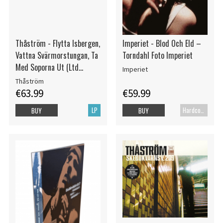
Thåström - Flytta Isbergen,
Imperiet - Blod Och Eld –
Vattna Svärmorstungan, Ta
Torndahl Foto Imperiet
Med Soporna Ut (Ltd
Imperiet
Numbered Splatter 2LP)
Thåström
€63.99
€59.99
LP
Hardcover book
BUY
BUY