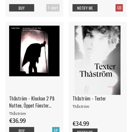
T-shirt
CD
BUY
NOTIFY ME
Thåström - Klockan 2 På
Thåström - Texter
Natten, Öppet Fönster...
Thåström
Thåström
€36.99
€34.99
LP
BUY