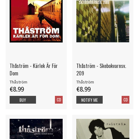
Thåström - Kärlek Är För
Thåström - Skebokvarnsv.
Dom
209
Thåström
Thåström
€8.99
€8.99
CD
CD
BUY
NOTIFY ME