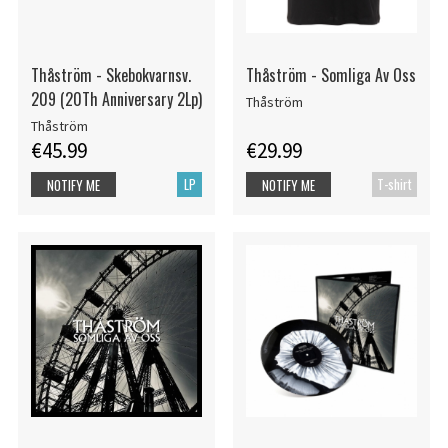
Thåström - Skebokvarnsv.
Thåström - Somliga Av Oss
209 (20Th Anniversary 2Lp)
Thåström
Thåström
€45.99
€29.99
LP
T-shirt
NOTIFY ME
NOTIFY ME