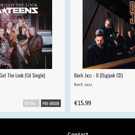
Got The Look (Cd Single)
Bach Jazz - II (Digipak CD)
Bach Jazz
€15.99
CD-Single
PRE-ORDER
Contact