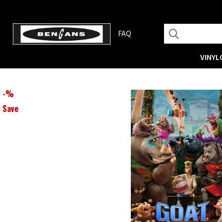
FAQ
VINYL
-
%
Save