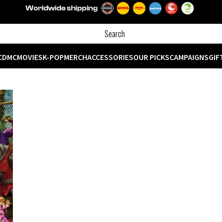
CD
MC
MOVIES
K-POP
MERCH
ACCESSORIES
OUR PICKS
CAMPAIGNS
GIF