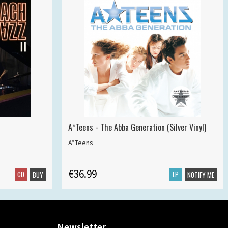
A*Teens - The Abba Generation (Silver Vinyl)
A*Teens
€36.99
CD
LP
BUY
NOTIFY ME
Newsletter