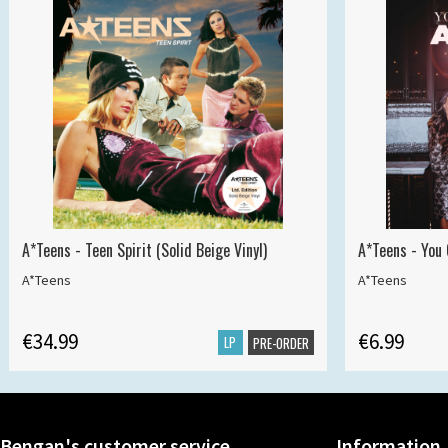
A*Teens - Teen Spirit (Solid Beige Vinyl)
A*Teens - You 
A*Teens
A*Teens
€34.99
€6.99
LP
PRE-ORDER
Bengan's customer service
Information