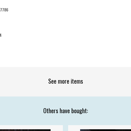
37786
4
See more items
Others have bought: