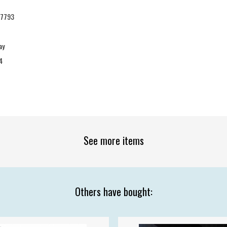
37793
ay
4
See more items
Others have bought: