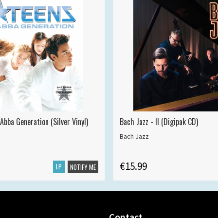
Abba Generation (Silver Vinyl)
Bach Jazz - II (Digipak CD)
Bach Jazz
€15.99
LP
NOTIFY ME
Contact