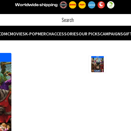
CD
MC
MOVIES
K-POP
MERCH
ACCESSORIES
OUR PICKS
CAMPAIGNS
GIF