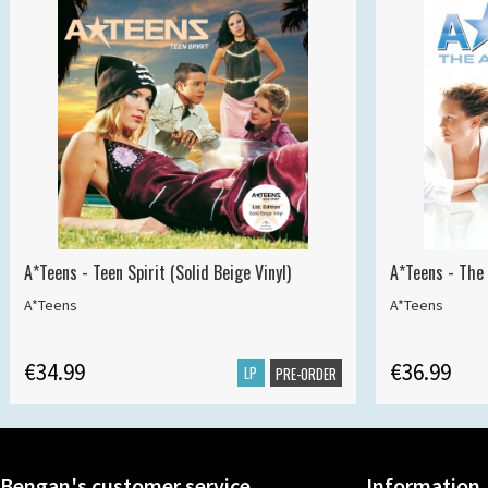
A*Teens - Teen Spirit (Solid Beige Vinyl)
A*Teens - The 
A*Teens
A*Teens
€34.99
€36.99
LP
PRE-ORDER
Bengan's customer service
Information