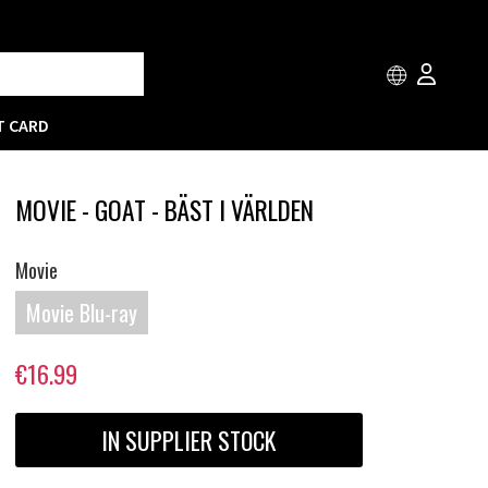
T CARD
MOVIE - GOAT - BÄST I VÄRLDEN
Movie
Movie Blu-ray
€16.99
IN SUPPLIER STOCK