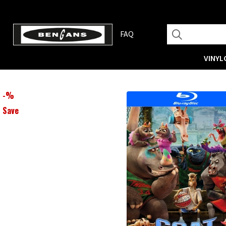
FAQ
VINYL
-
%
Save