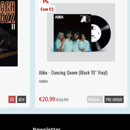
- 9%
Save €2
Abba - Dancing Queen (Black 10" Vinyl)
ABBA
€20.99
CD
Maxisingle
€22.99
BUY
PRE-ORDER
Newsletter